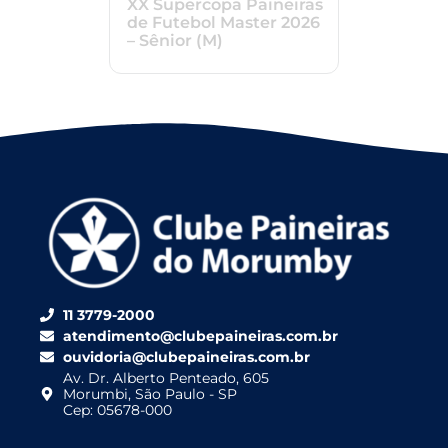
XX Supercopa Paineiras
de Futebol Master 2026
– Sênior (M)
11 3779-2000
atendimento@clubepaineiras.com.br
ouvidoria@clubepaineiras.com.br
Av. Dr. Alberto Penteado, 605
Morumbi, São Paulo - SP
Cep: 05678-000