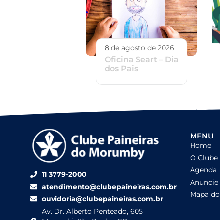
8 de agosto de 2026
Oficina Seart – Dia
dos Pais
MENU
Home
O Clube
Agenda
11 3779-2000
Anuncie
atendimento@clubepaineiras.com.br
Mapa do 
ouvidoria@clubepaineiras.com.br
Av. Dr. Alberto Penteado, 605