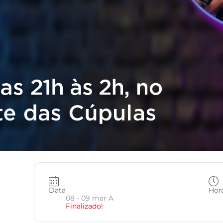
Data
Hor
08 - 09 mar A
Finalizado!