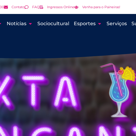
000
Contato
FAQ
Ingressos Online
Venha para o Paineiras!
Notícias
Sociocultural
Esportes
Serviços
S