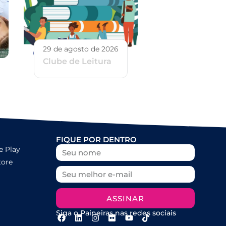
29 de agosto de 2026
Clube de Leitura
FIQUE POR DENTRO
e Play
tore
ASSINAR
Siga o Paineiras nas redes sociais