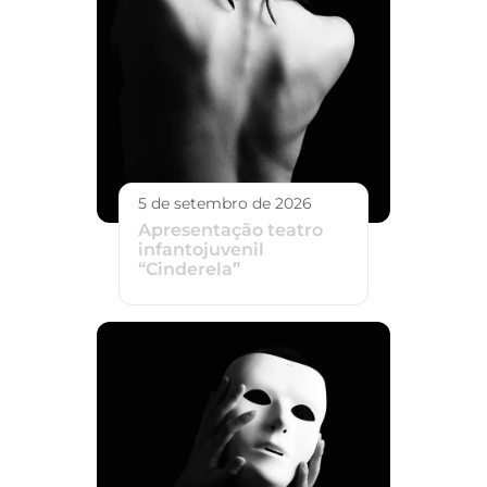
5 de setembro de 2026
Apresentação teatro
infantojuvenil
“Cinderela”