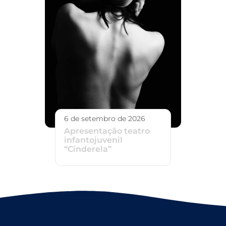
6 de setembro de 2026
Apresentação teatro
infantojuvenil
“Cinderela”