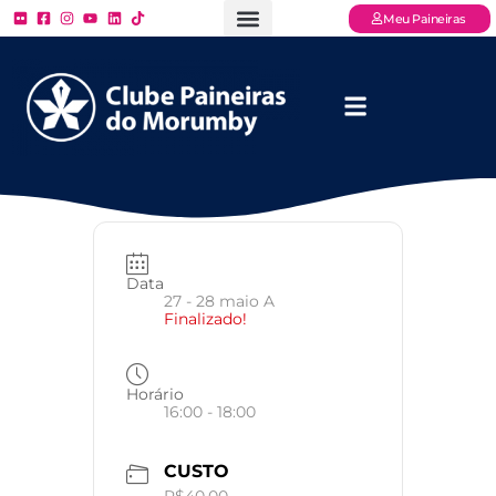
Meu Paineiras
Ligue: (11) 3779 – 2000
FAQ – Perguntas Frequentes
Ingressos Online
Venha para o Paineiras
Data
27 - 28 maio A
Finalizado!
Horário
16:00 - 18:00
CUSTO