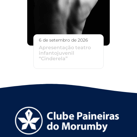
6 de setembro de 2026
Apresentação teatro
infantojuvenil
“Cinderela”