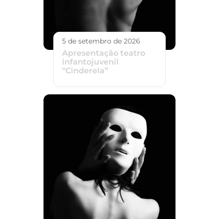
5 de setembro de 2026
Apresentação teatro
infantojuvenil
“Cinderela”