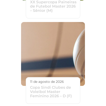
XX Supercopa Paineiras
de Futebol Master 2026
– Sênior (M)
11 de agosto de 2026
Copa Sindi Clubes de
Voleibol Master
Feminino 2026 – D (F)