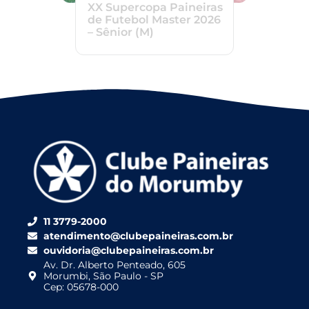
XX Supercopa Paineiras
de Futebol Master 2026
– Sênior (M)
11 3779-2000
atendimento@clubepaineiras.com.br
ouvidoria@clubepaineiras.com.br
Av. Dr. Alberto Penteado, 605
Morumbi, São Paulo - SP
Cep: 05678-000