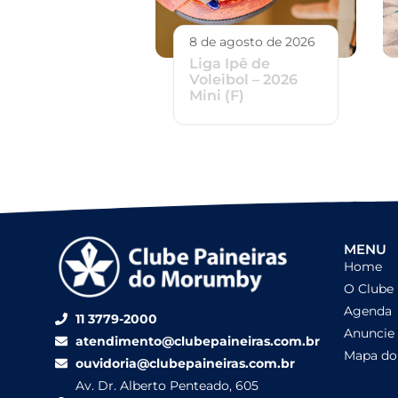
8 de agosto de 2026
Liga Ipê de
Voleibol – 2026
Mini (F)
MENU
Home
O Clube
Agenda
11 3779-2000
Anuncie
atendimento@clubepaineiras.com.br
Mapa do 
ouvidoria@clubepaineiras.com.br
Av. Dr. Alberto Penteado, 605