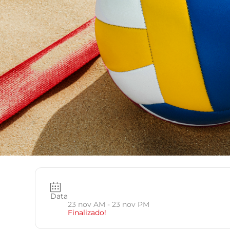
Data
23 nov AM
- 23 nov PM
Finalizado!