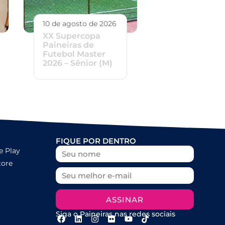
10 de agosto de 2026
XX Supercopa
Paineiras de
Futebol Master
2026 – Sênior (M)
FIQUE POR DENTRO
e Play
tore
ASSINAR
Siga o Paineiras nas redes sociais