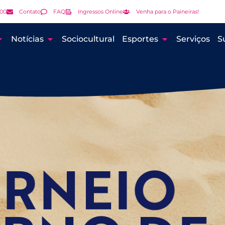
000
Contato
FAQ
Ingressos Online
Venha para o Paineiras!
Notícias
Sociocultural
Esportes
Serviços
S