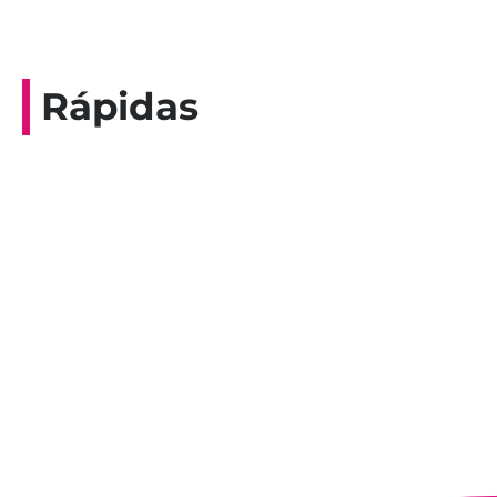
Rápidas
Entrevista do programa Hoje em Dia da
Record, com a histórica nadadora paineirense
Nadir Taubert