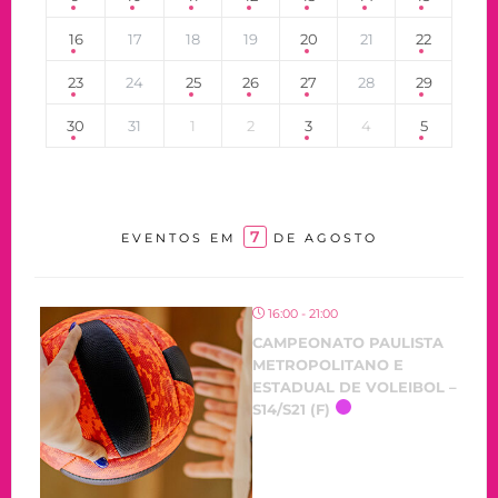
16
17
18
19
20
21
22
23
24
25
26
27
28
29
30
31
1
2
3
4
5
7
EVENTOS EM
DE AGOSTO
16:00 - 21:00
CAMPEONATO PAULISTA
METROPOLITANO E
ESTADUAL DE VOLEIBOL –
S14/S21 (F)