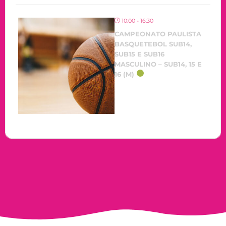
10:00 - 16:30
CAMPEONATO PAULISTA
BASQUETEBOL SUB14,
SUB15 E SUB16
MASCULINO – SUB14, 15 E
16 (M)