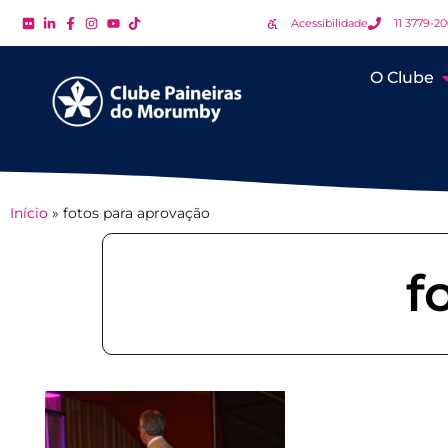
Acessibilidade
11 3779-2
O Clube
Início
»
fotos para aprovação
f