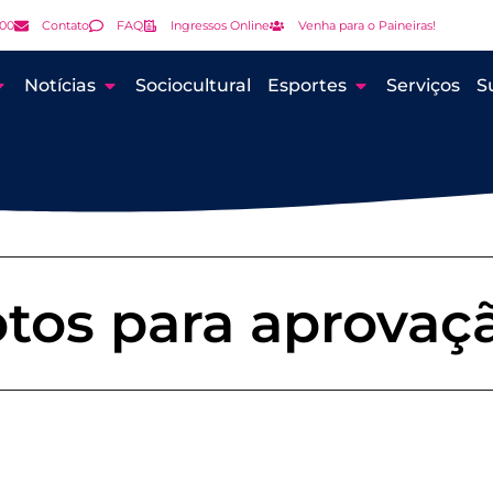
000
Contato
FAQ
Ingressos Online
Venha para o Paineiras!
Notícias
Sociocultural
Esportes
Serviços
S
otos para aprovaç