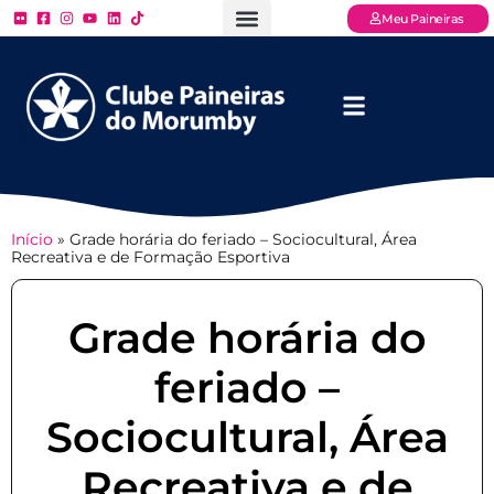
Meu Paineiras
Ligue: (11) 3779 – 2000
FAQ – Perguntas Frequentes
Ingressos Online
Venha para o Paineiras
Início
»
Grade horária do feriado – Sociocultural, Área
Recreativa e de Formação Esportiva
Grade horária do
feriado –
Sociocultural, Área
Recreativa e de