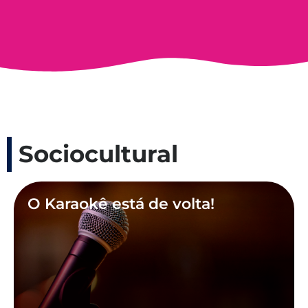
Sociocultural
O Karaokê está de volta!