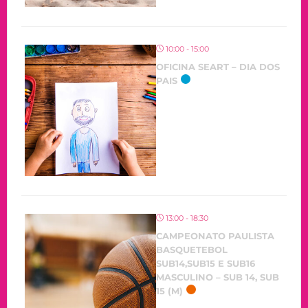
10:00 - 15:00
OFICINA SEART – DIA DOS
PAIS
13:00 - 18:30
CAMPEONATO PAULISTA
BASQUETEBOL
SUB14,SUB15 E SUB16
MASCULINO – SUB 14, SUB
15 (M)