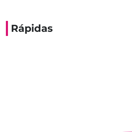
Rápidas
Entrevista do programa Hoje em Dia da
Record, com a histórica nadadora paineirense
Nadir Taubert