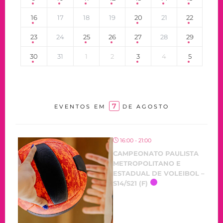
16
17
18
19
20
21
22
23
24
25
26
27
28
29
30
31
1
2
3
4
5
7
EVENTOS EM
DE AGOSTO
16:00 - 21:00
CAMPEONATO PAULISTA
METROPOLITANO E
ESTADUAL DE VOLEIBOL –
S14/S21 (F)
OCORRENDO