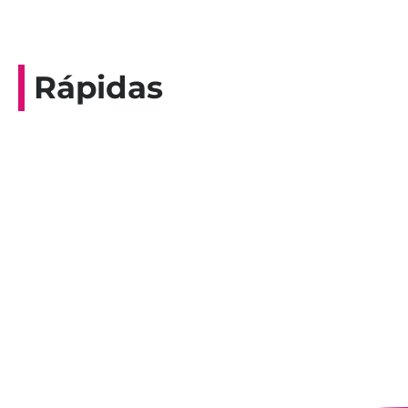
Rápidas
Entrevista do programa Hoje em Dia da
Record, com a histórica nadadora paineirense
Nadir Taubert