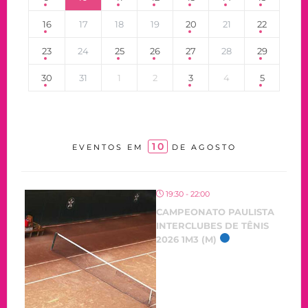
16
17
18
19
20
21
22
23
24
25
26
27
28
29
30
31
1
2
3
4
5
10
EVENTOS EM
DE AGOSTO
19:30 - 22:00
CAMPEONATO PAULISTA
INTERCLUBES DE TÊNIS
2026 1M3 (M)