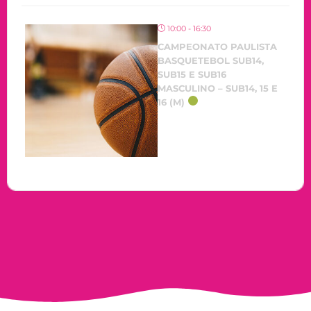
10:00 - 16:30
CAMPEONATO PAULISTA
BASQUETEBOL SUB14,
SUB15 E SUB16
MASCULINO – SUB14, 15 E
16 (M)