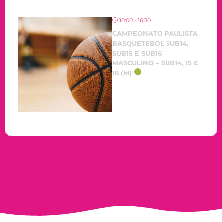
10:00 - 16:30
CAMPEONATO PAULISTA
BASQUETEBOL SUB14,
SUB15 E SUB16
MASCULINO – SUB14, 15 E
16 (M)
OCORRENDO