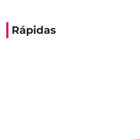
Rápidas
Entrevista do programa Hoje em Dia da
Record, com a histórica nadadora paineirense
Nadir Taubert