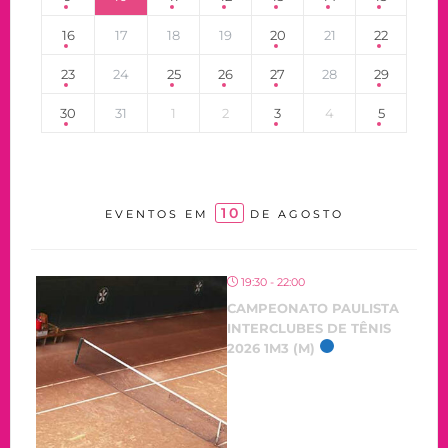
16
17
18
19
20
21
22
23
24
25
26
27
28
29
30
31
1
2
3
4
5
10
EVENTOS EM
DE AGOSTO
19:30 - 22:00
CAMPEONATO PAULISTA
INTERCLUBES DE TÊNIS
2026 1M3 (M)