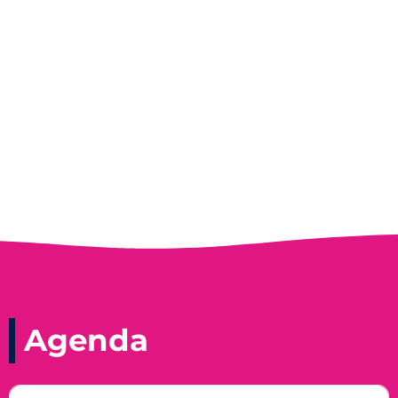
Entrevista do programa Hoje em Dia da
Record, com a histórica nadadora paineirense
Nadir Taubert
Agenda