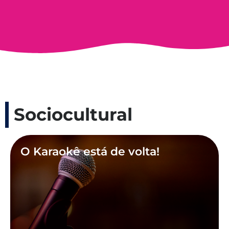
Sociocultural
O Karaokê está de volta!