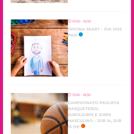
10:00 - 15:00
OFICINA SEART – DIA DOS
PAIS
OCORRENDO
13:00 - 18:30
CAMPEONATO PAULISTA
BASQUETEBOL
SUB14,SUB15 E SUB16
MASCULINO – SUB 14, SUB
15 (M)
OCORRENDO