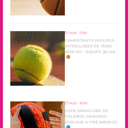
14:00 - 17:00
CAMPEONATO PAULISTA
INTERCLUBES DE TÊNIS
2026 1M1 – EQUIPE (B) (M)
OCORRENDO
14:00 - 16:00
COPA SINDICLUBE DE
VOLEIBOL MENORES –
2026 SUB 14 PRÉ MIRIM (F)
OCORRENDO