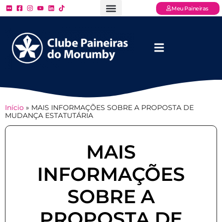
Meu Paineiras
Ligue: (11) 3779 – 2000
FAQ – Perguntas Frequentes
Ingressos Online
Venha para o Paineiras
Início
»
MAIS INFORMAÇÕES SOBRE A PROPOSTA DE
MUDANÇA ESTATUTÁRIA
MAIS
INFORMAÇÕES
SOBRE A
PROPOSTA DE