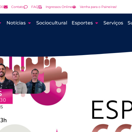
000
Contato
FAQ
Ingressos Online
Venha para o Paineiras!
Notícias
Sociocultural
Esportes
Serviços
S