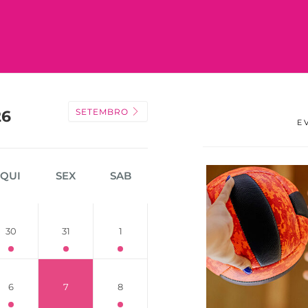
SETEMBRO
26
E
QUI
SEX
SAB
30
31
1
6
7
8