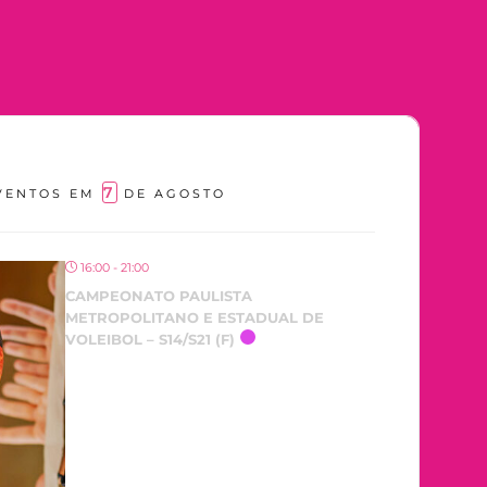
7
VENTOS EM
DE AGOSTO
16:00 - 21:00
CAMPEONATO PAULISTA
METROPOLITANO E ESTADUAL DE
VOLEIBOL – S14/S21 (F)