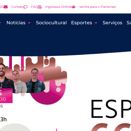
000
Contato
FAQ
Ingressos Online
Venha para o Paineiras!
Notícias
Sociocultural
Esportes
Serviços
S