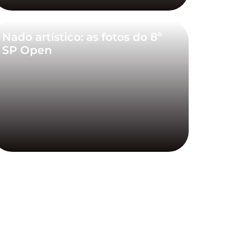
Nado artístico: as fotos do 8º
SP Open