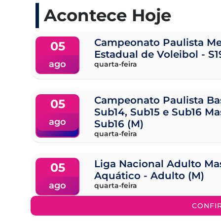
Acontece Hoje
Campeonato Paulista Me
05
Estadual de Voleibol - S1
ago
quarta-feira
Campeonato Paulista Ba
05
Sub14, Sub15 e Sub16 Ma
ago
Sub16 (M)
quarta-feira
Liga Nacional Adulto Ma
05
Aquático - Adulto (M)
ago
quarta-feira
CONFI