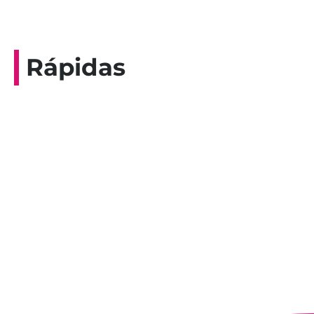
Rápidas
Entrevista do programa Hoje em Dia da
Record, com a histórica nadadora paineirense
Nadir Taubert