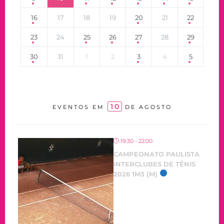
16
17
18
19
20
21
22
23
24
25
26
27
28
29
30
31
1
2
3
4
5
10
EVENTOS EM
DE AGOSTO
19:30 - 22:00
CAMPEONATO PAULISTA
INTERCLUBES DE TÊNIS
2026 1M3 (M)