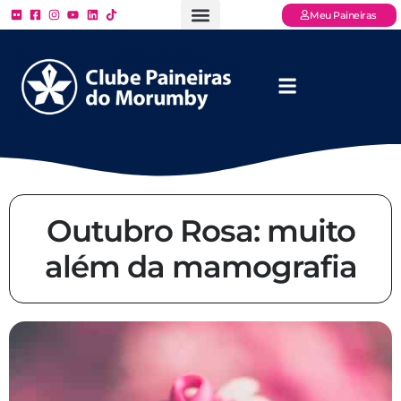
Meu Paineiras
Ligue: (11) 3779 – 2000
FAQ – Perguntas Frequentes
Ingressos Online
Venha para o Paineiras
Outubro Rosa: muito
além da mamografia