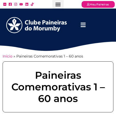
Meu Paineiras
Ligue: (11) 3779 – 2000
FAQ – Perguntas Frequentes
Ingressos Online
Venha para o Paineiras
Início
»
Paineiras Comemorativas 1 – 60 anos
Paineiras
Comemorativas 1 –
60 anos