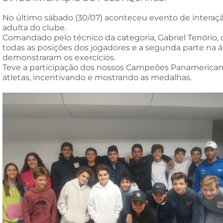
No último sábado (30/07) aconteceu evento de interação
adulta do clube.
Comandado pelo técnico da categoria, Gabriel Tenório
todas as posições dos jogadores e a segunda parte na ág
demonstraram os exercícios.
Teve a participação dos nossos Campeões Panamericano
atletas, incentivando e mostrando as medalhas.