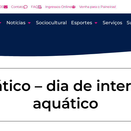
000
Contato
FAQ
Ingressos Online
Venha para o Paineiras!
Notícias
Sociocultural
Esportes
Serviços
S
tico – dia de inte
aquático