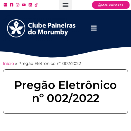
Meu Paineiras
Ligue: (11) 3779 – 2000
FAQ – Perguntas Frequentes
Ingressos Online
Venha para o Paineiras
Início
»
Pregão Eletrônico nº 002/2022
Pregão Eletrônico
nº 002/2022