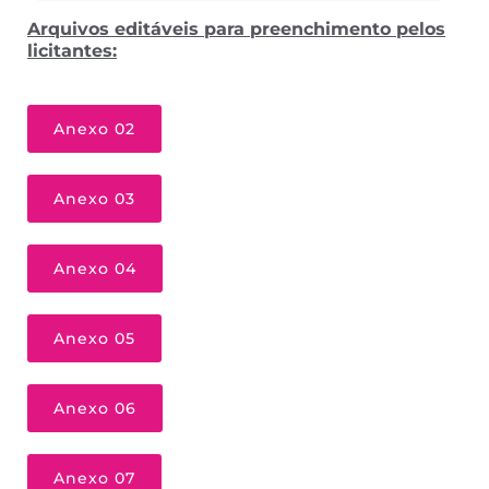
Arquivos editáveis para preenchimento pelos
licitantes:
Anexo 02
Anexo 03
Anexo 04
Anexo 05
Anexo 06
Anexo 07