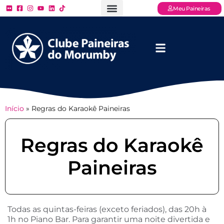
Meu Paineiras
Ligue: (11) 3779 – 2000
FAQ – Perguntas Frequentes
Ingressos Online
Venha para o Paineiras
Início
»
Regras do Karaokê Paineiras
Regras do Karaokê
Paineiras
Todas as quintas-feiras (exceto feriados), das 20h à
1h no Piano Bar. Para garantir uma noite divertida e