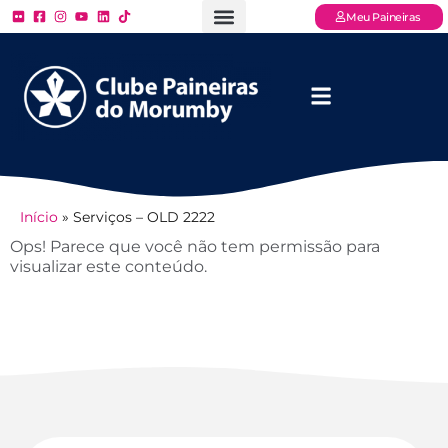
Meu Paineiras
Ligue: (11) 3779 – 2000
FAQ – Perguntas Frequentes
Ingressos Online
Venha para o Paineiras
Início
»
Serviços – OLD 2222
Ops! Parece que você não tem permissão para
visualizar este conteúdo.