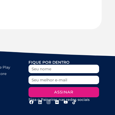
FIQUE POR DENTRO
e Play
tore
ASSINAR
Siga o Paineiras nas redes sociais