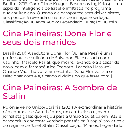
Berlim, 2019. Com Diane Kruger (Bastardos Inglórios). Uma
espiã da inteligência de Israel é infiltrada no programa
nuclear iraniano. Quando ela desaparece sem deixar pistas,
aos poucos é revelada uma teia de intrigas e sedução.
Classificação: 16 anos Audio: Legendado Duração: 116 min
Cine Paineiras: Dona Flor e
seus dois maridos
Brasil (2017) A sedutora Dona Flor (Juliana Paes) é uma
professora de culinária de Salvador. Ela é casada com
Vadinho (Marcelo Faria), que morre, levando ela a casar de
novo, com o farmacêutico Teodoro (Leandro Hassum).
Quando Vadinho volta em espírito, Dona Flor volta a se
relacionar com ele, ficando dividida do que fazer com […]
Cine Paineiras: A Sombra de
Stalin
Polônia/Reino Unido/Ucrânia (2021) A extraordinária história
não contada de Gareth Jones, um ambicioso e jovem
jornalista galês que viajou para a União Soviética em 1933 e
descobriu a chocante verdade por trás da “utopia” soviética e
do regime de Josef Stalin. Classificação: 14 anos. Legendado.