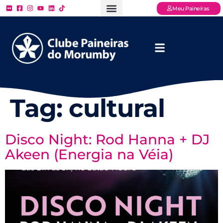
Meu Paineiras
Ligue: (11) 3779 – 2000
FAQ – Perguntas Frequentes
Ingressos Online
Venha para o Paineiras
Tag:
cultural
Disco Night: Rod Hanna + DJ
Akeen (Energia na Véia)