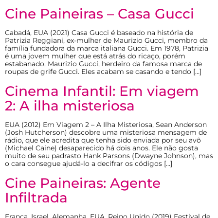
Cine Paineiras – Casa Gucci
Cabadá, EUA (2021) Casa Gucci é baseado na história de
Patrizia Reggiani, ex-mulher de Maurizio Gucci, membro da
família fundadora da marca italiana Gucci. Em 1978, Patrizia
é uma jovem mulher que está atrás do ricaço, porém
estabanado, Maurizio Gucci, herdeiro da famosa marca de
roupas de grife Gucci. Eles acabam se casando e tendo […]
Cinema Infantil: Em viagem
2: A ilha misteriosa
EUA (2012) Em Viagem 2 – A Ilha Misteriosa, Sean Anderson
(Josh Hutcherson) descobre uma misteriosa mensagem de
rádio, que ele acredita que tenha sido enviada por seu avô
(Michael Caine) desaparecido há dois anos. Ele não gosta
muito de seu padrasto Hank Parsons (Dwayne Johnson), mas
o cara consegue ajudá-lo a decifrar os códigos […]
Cine Paineiras: Agente
Infiltrada
França, Israel, Alemanha, EUA, Reino Unido (2019) Festival de