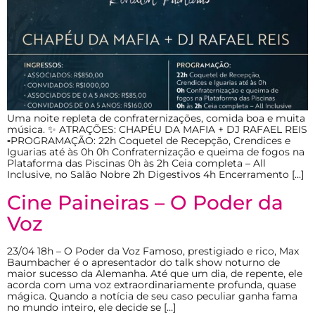
Uma noite repleta de confraternizações, comida boa e muita
música. ✨ ATRAÇÕES: CHAPÉU DA MAFIA + DJ RAFAEL REIS
▫️PROGRAMAÇÃO: 22h Coquetel de Recepção, Crendices e
Iguarias até às 0h 0h Confraternização e queima de fogos na
Plataforma das Piscinas 0h às 2h Ceia completa – All
Inclusive, no Salão Nobre 2h Digestivos 4h Encerramento […]
Cine Paineiras – O Poder da
Voz
23/04 18h – O Poder da Voz Famoso, prestigiado e rico, Max
Baumbacher é o apresentador do talk show noturno de
maior sucesso da Alemanha. Até que um dia, de repente, ele
acorda com uma voz extraordinariamente profunda, quase
mágica. Quando a notícia de seu caso peculiar ganha fama
no mundo inteiro, ele decide se […]