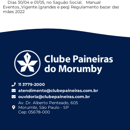
Dias 30/04 e 01/05, no Saguão Social. Manual
Eventos_Vigente (grandes e peq) Regulamento bazar das
mães 2022
11 3779-2000
atendimento@clubepaineiras.com.br
ouvidoria@clubepaineiras.com.br
Av. Dr. Alberto Penteado, 605
Morumbi, São Paulo - SP
Cep: 05678-000