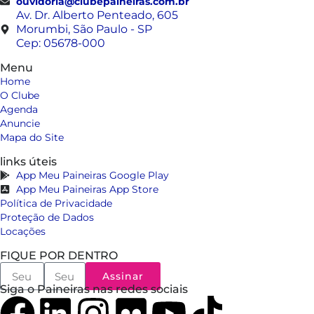
ouvidoria@clubepaineiras.com.br
Av. Dr. Alberto Penteado, 605
Morumbi, São Paulo - SP
Cep: 05678-000
Menu
Home
O Clube
Agenda
Anuncie
Mapa do Site
links úteis
App Meu Paineiras Google Play
App Meu Paineiras App Store
Política de Privacidade
Proteção de Dados
Locações
FIQUE POR DENTRO
Assinar
Siga o Paineiras nas redes sociais