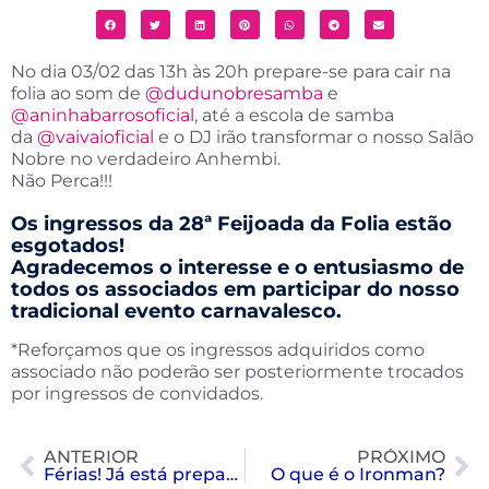
No dia 03/02 das 13h às 20h prepare-se para cair na
folia ao som de
@dudunobresamba
e
@aninhabarrosoficial
, até a escola de samba
da
@vaivaioficial
e o DJ irão transformar o nosso Salão
Nobre no verdadeiro Anhembi.
Não Perca!!!
Os ingressos da 28ª Feijoada da Folia estão
esgotados!
Agradecemos o interesse e o entusiasmo de
todos os associados em participar do nosso
tradicional evento carnavalesco.
*Reforçamos que os ingressos adquiridos como
associado não poderão ser posteriormente trocados
por ingressos de convidados.
ANTERIOR
PRÓXIMO
Férias! Já está preparado para curtir o verão?
O que é o Ironman?