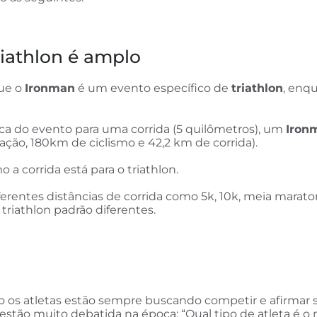
riathlon é amplo
ue o
Ironman
é um evento específico de
triathlon
, enqu
a do evento para uma corrida (5 quilômetros), um
Iron
ação, 180km de ciclismo e 42,2 km de corrida).
 a corrida está para o triathlon.
erentes distâncias de corrida como 5k, 10k, meia marato
triathlon padrão diferentes.
o os atletas estão sempre buscando competir e afirmar 
stão muito debatida na época: “Qual tipo de atleta é o m