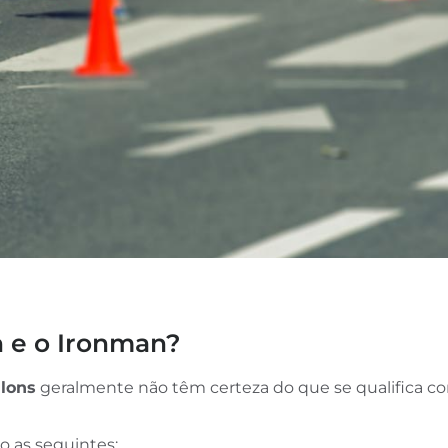
n e o Ironman?
hlons
geralmente não têm certeza do que se qualifica 
o as seguintes: