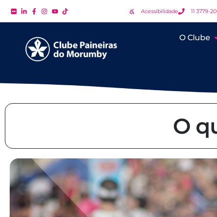
Acessibilidade
11 3779-2
O Clube
O q