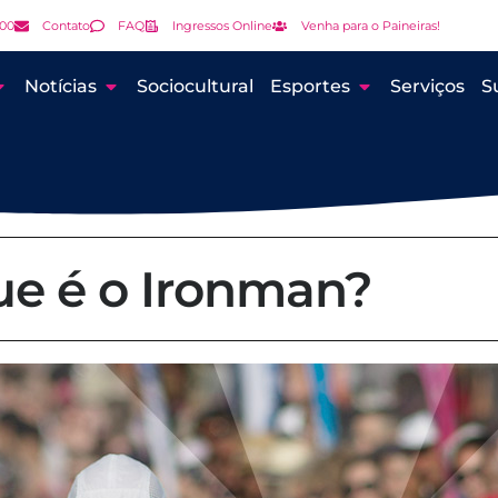
000
Contato
FAQ
Ingressos Online
Venha para o Paineiras!
Notícias
Sociocultural
Esportes
Serviços
S
ue é o Ironman?