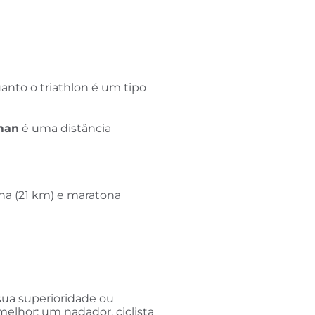
anto o triathlon é um tipo
man
é uma distância
na (21 km) e maratona
sua superioridade ou
elhor: um nadador, ciclista