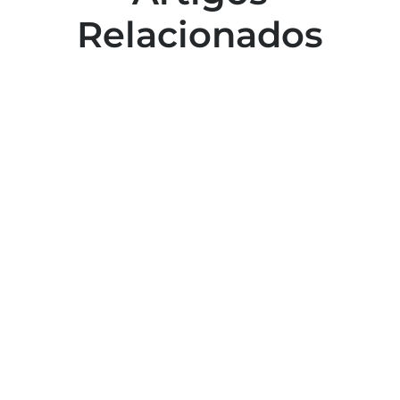
Relacionados
Colaboradores participam de capacitação
para inclusão no esporte
Capacitação em atendimento de
emergências