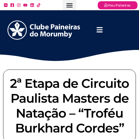
Meu Paineiras
Ligue: (11) 3779 – 2000
FAQ – Perguntas Frequentes
Ingressos Online
Venha para o Paineiras
2ª Etapa de Circuito
Paulista Masters de
Natação – “Troféu
Burkhard Cordes”