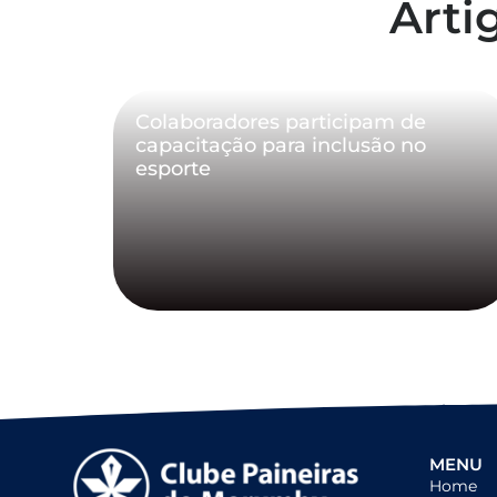
Arti
Colaboradores participam de
capacitação para inclusão no
esporte
MENU
Home