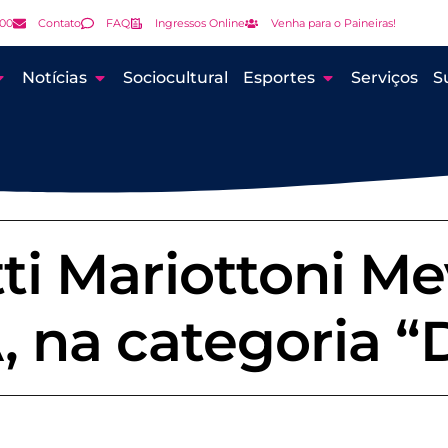
000
Contato
FAQ
Ingressos Online
Venha para o Paineiras!
Notícias
Sociocultural
Esportes
Serviços
S
i Mariottoni Me
na categoria “