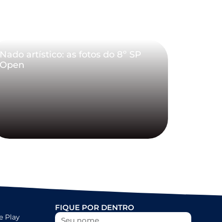
Nado artístico: as fotos do 8º SP
Open
FIQUE POR DENTRO
e Play