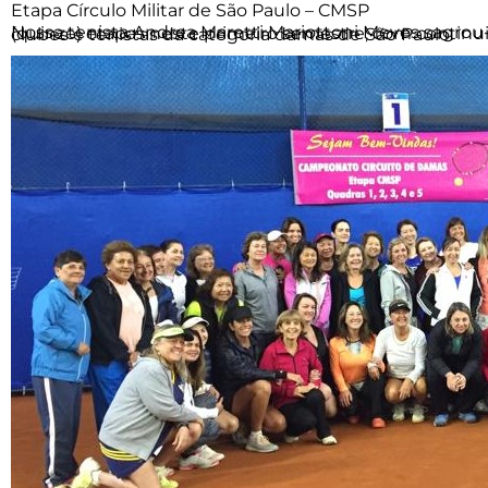
Etapa Círculo Militar de São Paulo – CMSP
Nossa tenista Andrea Maretti Mariottoni Meves sagrou-se CAMPEÃ, na categoria “D”, em evento tradicional do tênis paulista, que terá 15 (quinze) etapas neste primeiro semestre, com continuidade no transcorrer de 2019, com a participação tenistas paineirenses e de inúmeros clubes e tenistas da categoria damas de São Paulo.