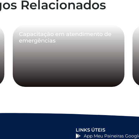
gos Relacionados
Capacitação em atendimento de
emergências
LINKS ÚTEIS
App Meu Paineiras Googl