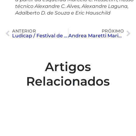
técnico Alexandre C. Alves, Alexandre Laguna,
Adalberto D. de Souza e Eric Hauschild
ANTERIOR
PRÓXIMO
Ludicap / Festival de Nado Artístico FAP de Escolinhas
Andrea Maretti Mariottoni Meves foi CAMPEÃ, na categoria “D”
Artigos
Relacionados
Colaboradores participam de capacitação
para inclusão no esporte