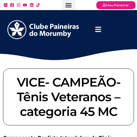
Meu Paineiras
Ligue: (11) 3779 – 2000
FAQ – Perguntas Frequentes
Ingressos Online
Venha para o Paineiras
VICE- CAMPEÃO-
Tênis Veteranos –
categoria 45 MC