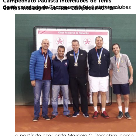
Campeonato Paulista Interclubes de Tênis
Campeonato, com 11 (onze) equipes participando desta categoria do Campeonato Paulista Interclubes de Tênis, impondo-nos jogos difíceis contra equipes como Paulistano, Alphaville e São Bernardo do Campo, nos sagramos Vice- Campeões 45MC.
a partir da esquerda Marcelo C. Rossetim, nosso