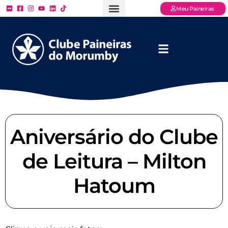
Meu Paineiras
Ligue: (11) 3779 – 2000
FAQ – Perguntas Frequentes
Ingressos Online
Venha para o Paineiras
Aniversário do Clube
de Leitura – Milton
Hatoum