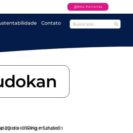
Meu Paineiras
ustentabilidade
Contato
Budokan
ro lutas e agora está no Top 20 do ranking mundial.