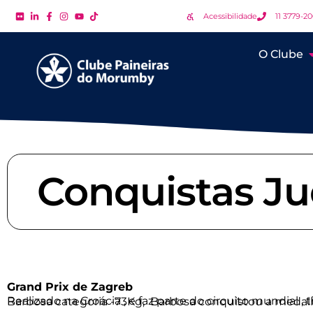
Acessibilidade
11 3779-2
O Clube
Conquistas J
Grand Prix de Zagreb
Realizado na Croácia , e faz parte do circuito mundial , tivemos dois paineirenses na disputa , Rafael Buzaca