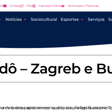
000
Contato
FAQ
Ingressos Online
Venha para o Paineiras!
Notícias
Sociocultural
Esportes
Serviços
S
udô – Zagreb e 
rini categoria -100Kg e Eduardo Barbosa categoria -73Kg, Barbosa conquistou a medalha de bronze após vencer quat