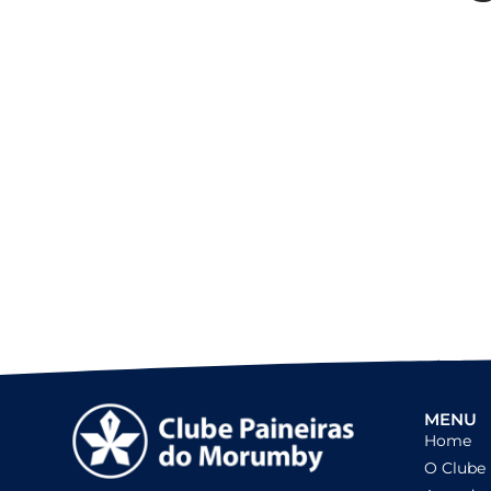
Colaboradores participam de
capacitação para inclusão no
esporte
MENU
Home
O Clube