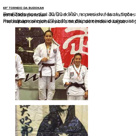
69º TORNEIO DA BUDOKAN
Realizado nos dias 30/09 e 1/10 no sesi de Mauá , trata- se da academia mais tradicional do Brasil a Hombu Budokan , que há 69 anos realiza este Torneio anual da Budokan, e preserva as tradições tão importantes no Judô, como utilizar somente o judogui(quimono) branco, que simboliza pureza.
Participamos com 27 judocas paineirenses e conquistamos ótimos resultados, na disputa por equipes conquistamos a medalha de ouro nas equipe sênior e sub 11, na disputa individual conseguimos dez medalhas de ouro, seis de prata, e quatro de bronze, na quadro geral de medalhas conquistamos o troféu de terceiro lugar .