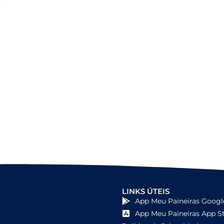
Capacitação em atendimento de
emergências
LINKS ÚTEIS
App Meu Paineiras Googl
App Meu Paineiras App S