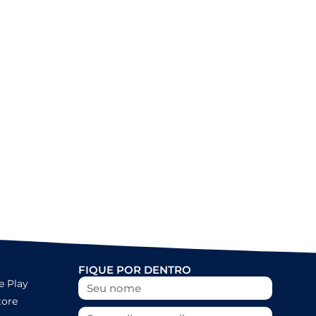
Nado artístico: as fotos do 8º SP
Open
FIQUE POR DENTRO
e Play
tore