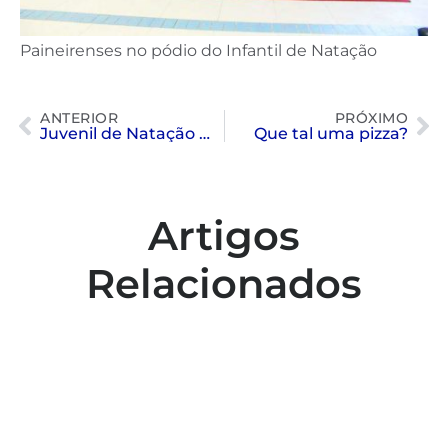
Paineirenses no pódio do Infantil de Natação
ANTERIOR
PRÓXIMO
Juvenil de Natação mandou bem
Que tal uma pizza?
Artigos
Relacionados
Colaboradores participam de capacitação
para inclusão no esporte