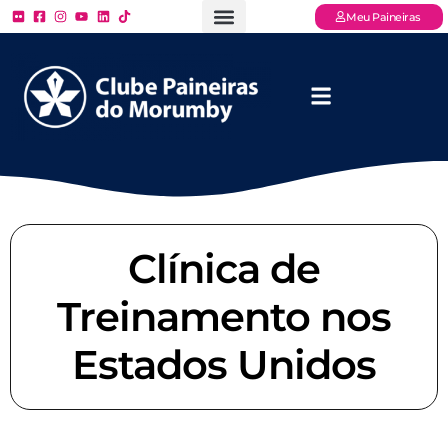
Meu Paineiras
Ligue: (11) 3779 – 2000
FAQ – Perguntas Frequentes
Ingressos Online
Venha para o Paineiras
Clínica de
Treinamento nos
Estados Unidos