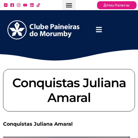
Meu Paineiras
Ligue: (11) 3779 – 2000
FAQ – Perguntas Frequentes
Ingressos Online
Venha para o Paineiras
Conquistas Juliana
Amaral
Conquistas Juliana Amaral