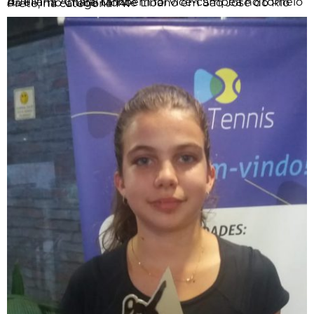
A Juliana Amaral também foi vice-campeã no torneio da FPT no Clube Monte Líbano em São José do Rio Preto, na categoria 14F