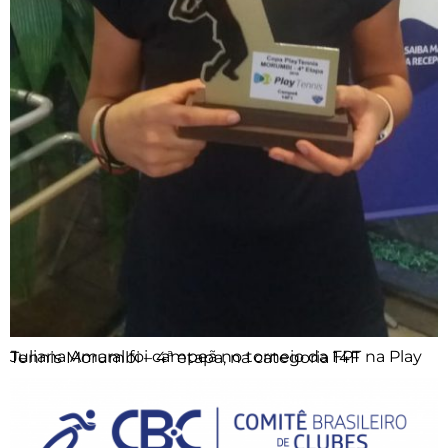
Juliana Amaral foi campeã no torneio da FPT na Play Tennis Morumbi – 4ª etapa, na categoria 14F