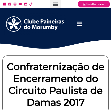
Meu Paineiras
Ligue: (11) 3779 – 2000
FAQ – Perguntas Frequentes
Ingressos Online
Venha para o Paineiras
Confraternização de
Encerramento do
Circuito Paulista de
Damas 2017