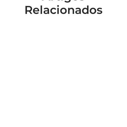
Relacionados
Colaboradores participam de capacitação
para inclusão no esporte
Capacitação em atendimento de
emergências