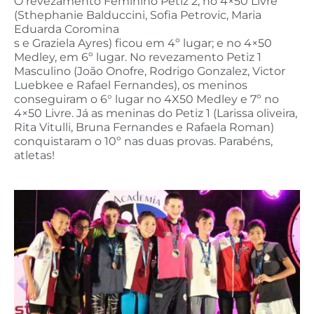
O revezamento Feminino Petiz 2, no 4×50 Livre
(Sthephanie Balduccini, Sofia Petrovic, Maria
Eduarda Coromina
s e Graziela Ayres) ficou em 4º lugar; e no 4×50
Medley, em 6º lugar. No revezamento Petiz 1
Masculino (João Onofre, Rodrigo Gonzalez, Victor
Luebkee e Rafael Fernandes), os meninos
conseguiram o 6° lugar no 4X50 Medley e 7º no
4×50 Livre. Já as meninas do Petiz 1 (Larissa oliveira,
Rita Vitulli, Bruna Fernandes e Rafaela Roman)
conquistaram o 10º nas duas provas. Parabéns,
atletas!