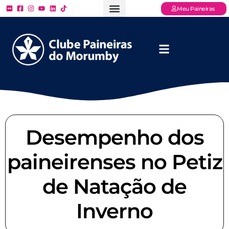
Meu Paineiras
Ligue: (11) 3779 – 2000
FAQ – Perguntas Frequentes
Ingressos Online
Venha para o Paineiras
Desempenho dos
paineirenses no Petiz
de Natação de
Inverno