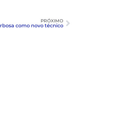
PRÓXIMO
arbosa como novo técnico
Nado artístico: as fotos do 8º SP
Open