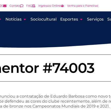
000
Contato
FAQ
Ingressos Online
Venha para o Paineiras!
Notícias
Sociocultural
Esportes
Serviços
S
entor #74003
 anunciou a contratação de Eduardo Barbosa como novo 
rte defendeu as cores do clube recentemente, além de re
ta de bronze nos Campeonatos Mundiais de 2019 e 2021.