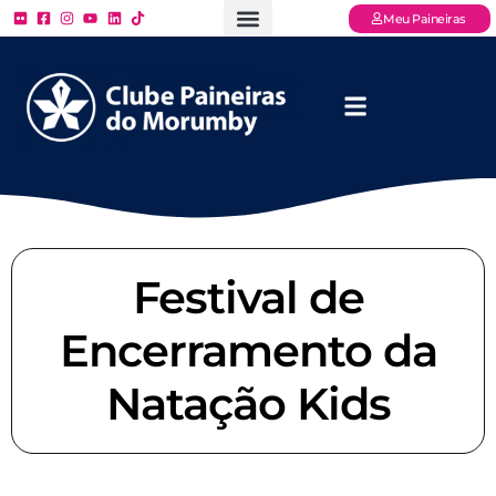
Meu Paineiras
Ligue: (11) 3779 – 2000
FAQ – Perguntas Frequentes
Ingressos Online
Venha para o Paineiras
Festival de
Encerramento da
Natação Kids