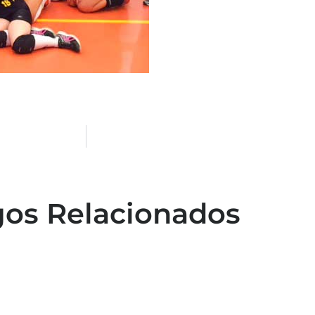
gos Relacionados
Capacitação em atendimento de
emergências