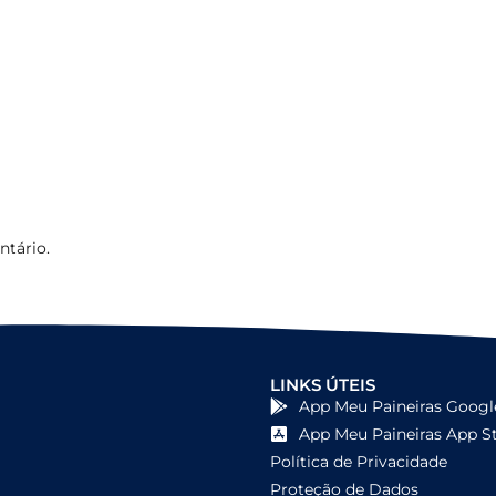
tário.
LINKS ÚTEIS
App Meu Paineiras Googl
App Meu Paineiras App S
Política de Privacidade
Proteção de Dados