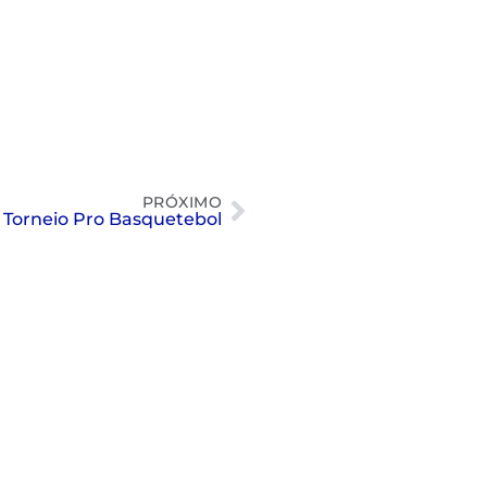
PRÓXIMO
Torneio Pro Basquetebol
Nado artístico: as fotos do 8º SP
Open