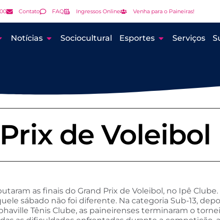
000
Contato
FAQ
Ingressos Online
Venha para o Paineiras!
Notícias
Sociocultural
Esportes
Serviços
S
Prix de Voleibol
putaram as finais do Grand Prix de Voleibol, no Ipê Club
ele sábado não foi diferente. Na categoria Sub-13, dep
phaville Tênis Clube, as paineirenses terminaram o torn